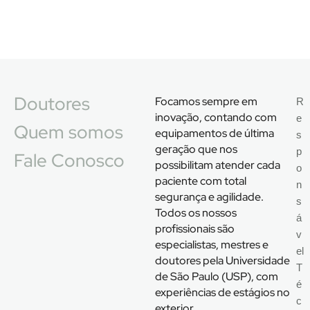
Doutores
Focamos sempre em
R
inovação, contando com
e
Quem somos
equipamentos de última
s
geração que nos
p
Fale Conosco
possibilitam atender cada
o
paciente com total
n
segurança e agilidade.
s
Todos os nossos
á
profissionais são
v
especialistas, mestres e
el
doutores pela Universidade
T
de São Paulo (USP), com
é
experiências de estágios no
c
exterior.