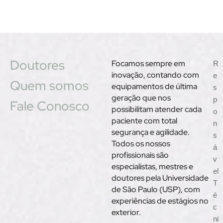
Doutores
Focamos sempre em
R
inovação, contando com
e
Quem somos
equipamentos de última
s
geração que nos
p
Fale Conosco
possibilitam atender cada
o
paciente com total
n
segurança e agilidade.
s
Todos os nossos
á
profissionais são
v
especialistas, mestres e
el
doutores pela Universidade
T
de São Paulo (USP), com
é
experiências de estágios no
c
exterior.
ni