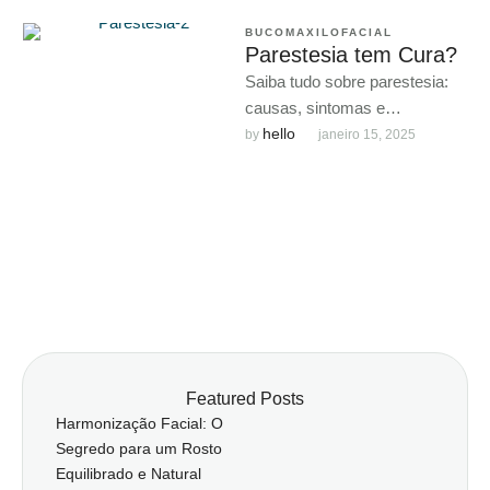
BUCOMAXILOFACIAL
Parestesia tem Cura?
Saiba tudo sobre parestesia:
causas, sintomas e
tratamentos. Descubra como
hello
by 
janeiro 15, 2025
prevenir e tratar essa condição
que provoca formigamento …
Featured Posts
Harmonização Facial: O
Segredo para um Rosto
Equilibrado e Natural