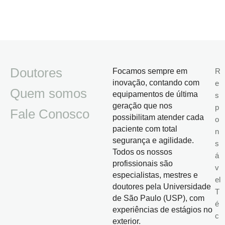
Doutores
Focamos sempre em
R
inovação, contando com
e
Quem somos
equipamentos de última
s
geração que nos
p
Fale Conosco
possibilitam atender cada
o
paciente com total
n
segurança e agilidade.
s
Todos os nossos
á
profissionais são
v
especialistas, mestres e
el
doutores pela Universidade
T
de São Paulo (USP), com
é
experiências de estágios no
c
exterior.