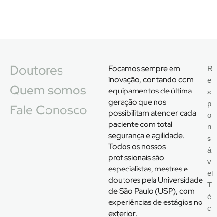
Doutores
Focamos sempre em
R
inovação, contando com
e
Quem somos
equipamentos de última
s
geração que nos
p
Fale Conosco
possibilitam atender cada
o
paciente com total
n
segurança e agilidade.
s
Todos os nossos
á
profissionais são
v
especialistas, mestres e
el
doutores pela Universidade
T
de São Paulo (USP), com
é
experiências de estágios no
c
exterior.