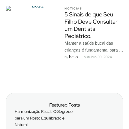
NOTICIAS
5 Sinais de que Seu
Filho Deve Consultar
um Dentista
Pediátrico.
Manter a saúde bucal das
crianças é fundamental para o
hello
desenvolvimento de dentes
by 
outubro 30, 2024
saudáveis e para promover
bons …
Featured Posts
Harmonização Facial: O Segredo
para um Rosto Equilibrado e
Natural