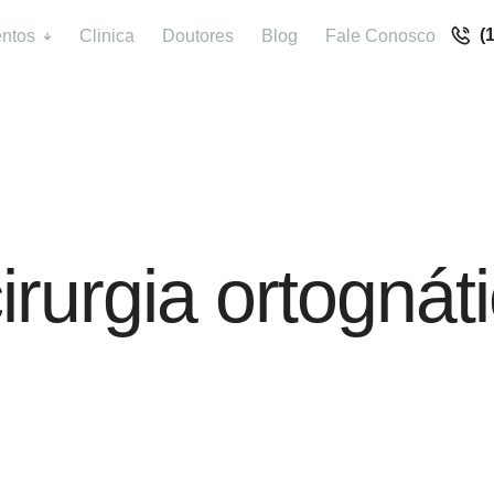
(
ntos
Clinica
Doutores
Blog
Fale Conosco
irurgia ortognát