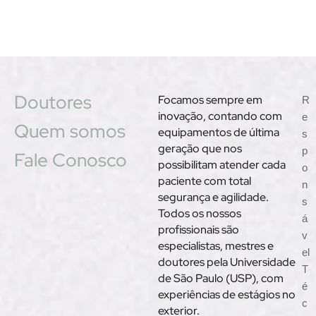
Doutores
Focamos sempre em
R
inovação, contando com
e
Quem somos
equipamentos de última
s
geração que nos
p
Fale Conosco
possibilitam atender cada
o
paciente com total
n
segurança e agilidade.
s
Todos os nossos
á
profissionais são
v
especialistas, mestres e
el
doutores pela Universidade
T
de São Paulo (USP), com
é
experiências de estágios no
c
exterior.