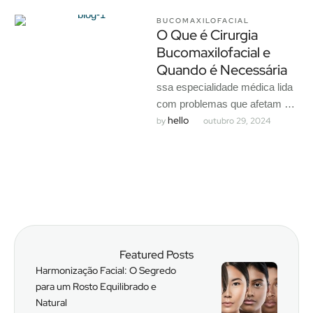
BUCOMAXILOFACIAL
O Que é Cirurgia
Bucomaxilofacial e
Quando é Necessária
ssa especialidade médica lida
com problemas que afetam o
hello
sistema mastigatório, ossos
by 
outubro 29, 2024
faciais, mandíbula, gengivas e
até mesmo …
Featured Posts
Harmonização Facial: O Segredo
para um Rosto Equilibrado e
Natural